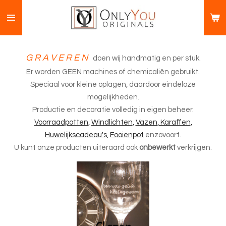
Ga
direct
naar
de
G R A V E R E N
doen wij handmatig en per stuk.
hoofdinhoud
Er worden GEEN machines of chemicaliën gebruikt.
Speciaal voor kleine oplagen, daardoor eindeloze
mogelijkheden.
Productie en decoratie volledig in eigen beheer.
Voorraadpotten
,
Windlichten
,
Vazen
,
Karaffen
,
Huwelijkscadeau's
,
Fooienpot
enzovoort.
U kunt onze producten uiteraard ook
onbewerkt
verkrijgen.