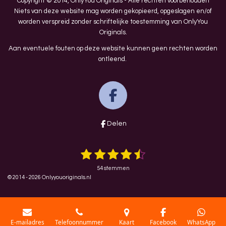
Copyright © 2014, OnlyYou Originals - Alle rechten voorbehouden
Niets van deze website mag worden gekopieerd, opgeslagen en/of
worden verspreid zonder schriftelijke toestemming van OnlyYou
Originals.
Aan eventuele fouten op deze website kunnen geen rechten worden
ontleend.
F
a
Delen
c
e
1
2
3
4
5
S
R
b
t
a
e
s
s
s
s
s
o
m
54 stemmen
t
m
t
t
t
t
t
© 2014 - 2026 Onlyyouoriginals.nl
e
i
o
n
e
e
e
e
e
n
k
g
r
r
r
r
r
:
r
r
r
r
4
E-mailadres
Telefoonnummer
Kaart
Facebook
WhatsApp
.