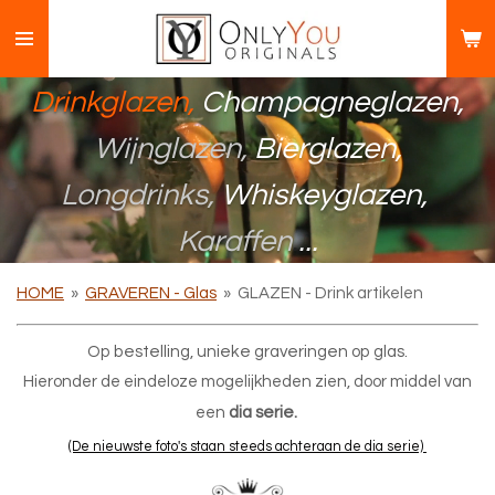
Ga
direct
naar
Drinkglazen,
Champagneglazen,
de
hoofdinhoud
Wijnglazen,
Bierglazen,
Longdrinks,
Whiskeyglazen,
Karaffen
.
...
HOME
»
GRAVEREN - Glas
»
GLAZEN - Drink artikelen
Op bestelling, unieke graveringen op glas.
Hieronder de eindeloze mogelijkheden zien, door middel van
dia serie.
een
(De nieuwste foto's staan steeds achteraan de dia serie)