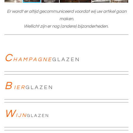
Er wordt er altijd gecommuniceerd voordat wij uw artikel gaan
maken.
Wellicht zijn er nog (andere) bijzonderheden.
C
H A M P A G N E
G L A Z E N
B
I E R
G L A Z E N
W
I J N
G L A Z E N