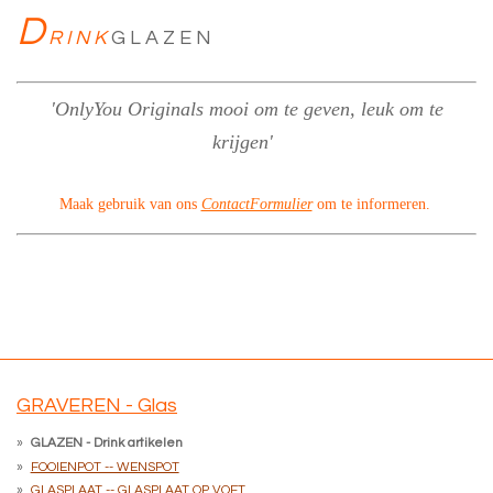
D
R I N K
G L A Z E N
'OnlyYou Originals
mooi om te geven, leuk om te
krijgen'
Maak gebruik van ons
ContactFormulier
om te informeren.
GRAVEREN - Glas
GLAZEN - Drink artikelen
FOOIENPOT -- WENSPOT
GLASPLAAT -- GLASPLAAT OP VOET