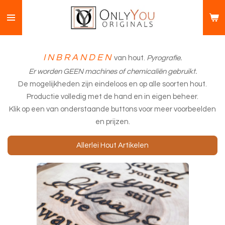
Ga
direct
naar
de
I N B R A N D E N
van hout.
Pyrografie.
hoofdinhoud
Er worden GEEN machines of chemicaliën gebruikt.
De mogelijkheden zijn eindeloos en op alle soorten hout.
Productie volledig met de hand en in eigen beheer.
Klik op een van onderstaande buttons voor meer voorbeelden
en prijzen.
Allerlei Hout Artikelen