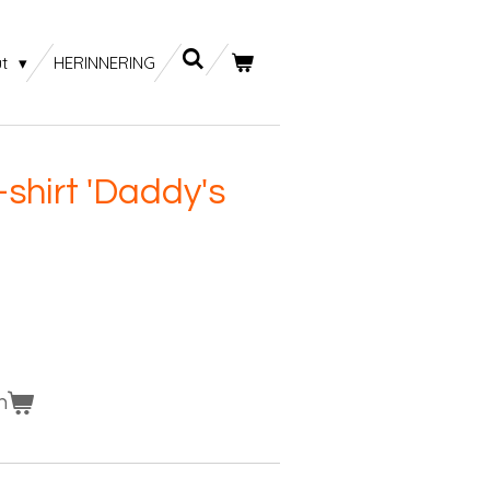
ut
HERINNERING
shirt 'Daddy's
n