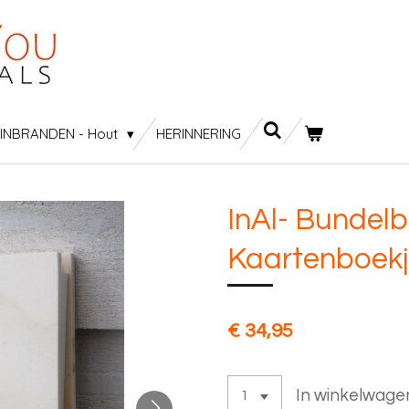
INBRANDEN - Hout
HERINNERING
InAl- Bundelb
Kaartenboekj
€ 34,95
In winkelwage