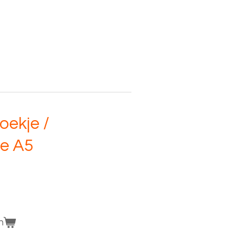
oekje /
e A5
n