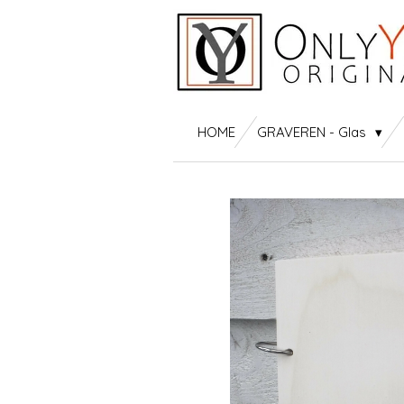
Ga
direct
naar
de
hoofdinhoud
HOME
GRAVEREN - Glas