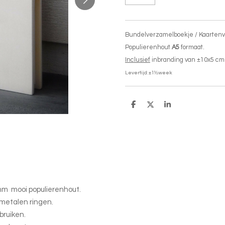
Bundelverzamelboekje / Kaarten
Populierenhout
A5
formaat.
Inclusief
inbranding van ±10x5 cm
Levertijd: ±1½week
D
D
S
e
e
h
l
e
a
e
l
r
n
e
6mm mooi populierenhout.
 metalen ringen.
bruiken.