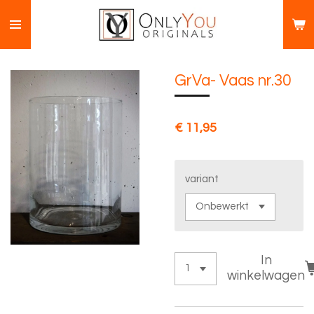
Ga
direct
naar
de
GrVa- Vaas nr.30
hoofdinhoud
€ 11,95
variant
In
winkelwagen