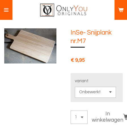
Ga
direct
naar
de
InSe- Snijplank
hoofdinhoud
nr.M7
€ 9,95
variant
In
winkelwagen