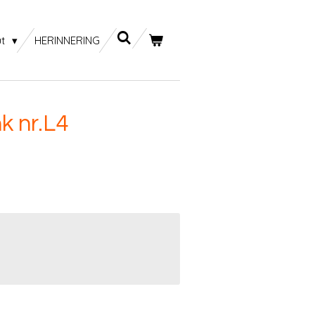
ut
HERINNERING
k nr.L4