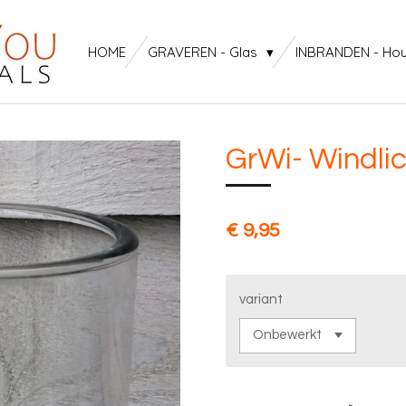
HOME
GRAVEREN - Glas
INBRANDEN - Ho
GrWi- Windlic
€ 9,95
variant