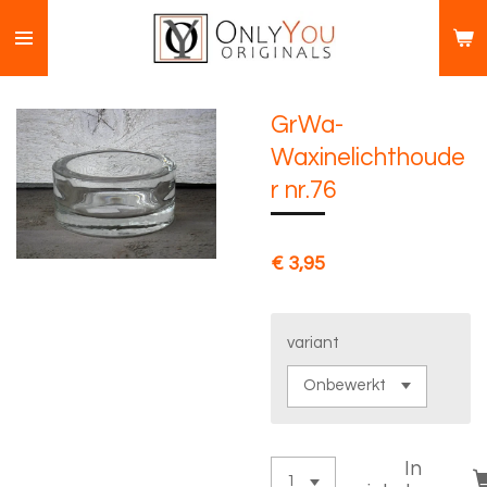
Ga
direct
naar
de
GrWa-
hoofdinhoud
Waxinelichthoude
r nr.76
€ 3,95
variant
In