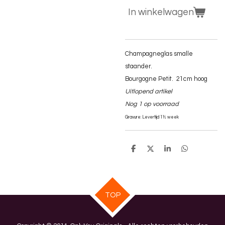
In winkelwagen
Champagneglas smalle
staander.
Bourgogne Petit. 21cm hoog
Uitlopend artikel
Nog 1 op voorraad
Gravure: Levertijd 1½ week
D
D
S
D
e
e
h
e
l
e
a
l
e
l
r
e
n
e
n
TOP