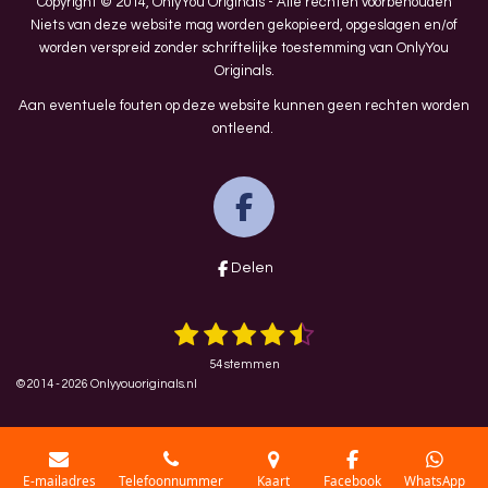
Copyright © 2014, OnlyYou Originals - Alle rechten voorbehouden
Niets van deze website mag worden gekopieerd, opgeslagen en/of
worden verspreid zonder schriftelijke toestemming van OnlyYou
Originals.
Aan eventuele fouten op deze website kunnen geen rechten worden
ontleend.
F
a
Delen
c
e
1
2
3
4
5
S
R
b
t
a
e
s
s
s
s
s
o
m
54 stemmen
t
m
t
t
t
t
t
© 2014 - 2026 Onlyyouoriginals.nl
e
i
o
n
e
e
e
e
e
n
k
g
r
r
r
r
r
:
r
r
r
r
4
E-mailadres
Telefoonnummer
Kaart
Facebook
WhatsApp
.