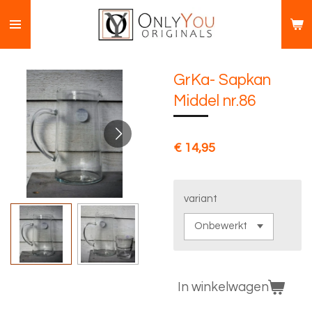
Ga
direct
naar
de
GrKa- Sapkan
hoofdinhoud
Middel nr.86
€ 14,95
variant
In winkelwagen