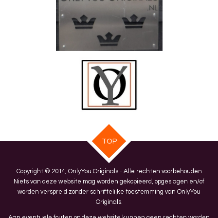
TOP
Copyright © 2014, OnlyYou Originals - Alle rechten voorbehouden
Niets van deze website mag worden gekopieerd, opgeslagen en/of
worden verspreid zonder schriftelijke toestemming van OnlyYou
Originals.
Aan eventuele fouten op deze website kunnen geen rechten worden