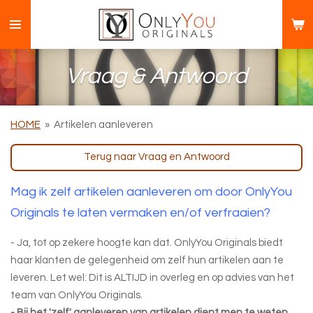
Ga
direct
naar
de
Vraag & Antwoord
hoofdinhoud
HOME
»
Artikelen aanleveren
Terug naar Vraag en Antwoord
Mag ik zelf artikelen aanleveren om door OnlyYou
Originals te laten vermaken en/of verfraaien?
- Ja, tot op zekere hoogte kan dat. OnlyYou Originals biedt
haar klanten de gelegenheid om zelf hun artikelen aan te
leveren. Let wel: Dit is ALTIJD in overleg en op advies van het
team van OnlyYou Originals.
- Bij het 'zelf' aanleveren van artikelen dient men te weten